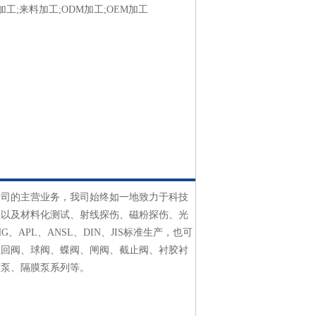
工;来料加工;ODM加工;OEM加工
公司的主营业务，我司始终如一地致力于科技
、以及材料化测试、射线探伤、磁粉探伤、光
APL、ANSL、DIN、JIS标准生产，也可
止回阀、球阀、蝶阀、闸阀、截止阀、衬胶衬
级泵、隔膜泵系列等。