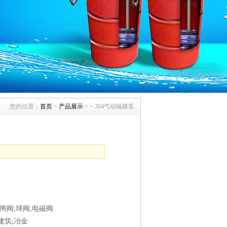
您的位置：
首页
>
产品展示
>
> 304气动隔膜泵
闸阀;球阀;电磁阀
建筑;冶金