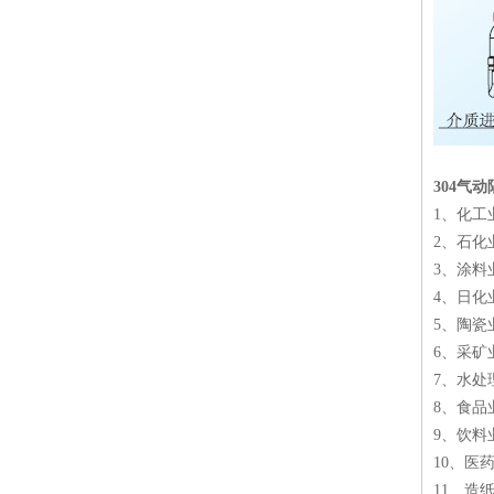
气动双隔膜泵
立式气动隔膜泵
304气
1、化工
2、石化
3、涂料
4、日化
5、陶瓷
不锈钢气动隔膜泵
6、采矿
7、水处
8、食品
9、饮料
10、医
11、造
直流油泵