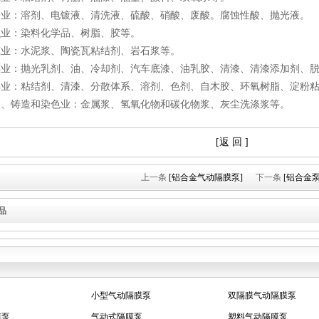
子业：溶剂、电镀液、清洗液、硫酸、硝酸、废酸。腐蚀性酸、抛光液。
织业：染料化学品、树脂、胶等。
筑业：水泥浆、陶瓷瓦粘结剂、岩石浆等。
车业：抛光乳剂、油、冷却剂、汽车底漆、油乳胶、清漆、清漆添加剂、
具业：粘结剂、清漆、分散体系、溶剂、色剂、自木胶、环氧树脂、淀粉
金、铸造和染色业：金属浆、氢氧化物和碳化物浆、灰尘洗涤浆等。
[返 回 ]
上一条
[铝合金气动隔膜泵]
下一条
[铝合金泵
品
膜泵
气动式隔膜泵
塑料气动隔膜泵
隔膜泵
工程塑料隔膜泵
涂料泵