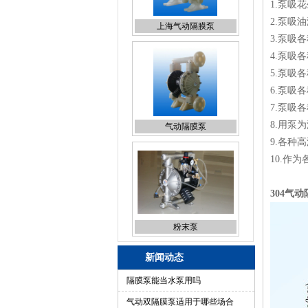
1.泵吸
2.泵吸
气动隔膜泵
3.泵吸
4.泵吸
5.泵吸
6.泵吸
7.泵吸
8.用泵
粉末泵
9.各种
10.作
304气
上海隔膜泵(上海隔膜泵厂
家)
新闻动态
隔膜泵能当水泵用吗
气动双隔膜泵适用于哪些场合