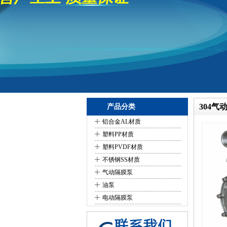
304气
产品分类
+
铝合金AL材质
+
塑料PP材质
+
塑料PVDF材质
+
不锈钢SS材质
+
气动隔膜泵
+
油泵
+
电动隔膜泵