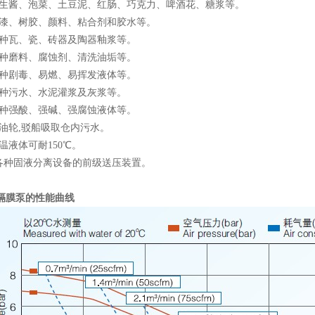
花生酱、泡菜、土豆泥、红肠、巧克力、啤酒花、糖浆等。
油漆、树胶、颜料、粘合剂和胶水等。
各种瓦、瓷、砖器及陶器釉浆等。
各种磨料、腐蚀剂、清洗油垢等。
各种剧毒、易燃、易挥发液体等。
各种污水、水泥灌浆及灰浆等。
各种强酸、强碱、强腐蚀液体等。
为油轮,驳船吸取仓内污水。
高温液体可耐150℃。
为各种固液分离设备的前级送压装置。
动隔膜泵
的性能曲线