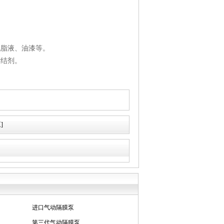
脱脂液、油漆等。
粘结剂。
]
第三代气动隔膜泵
输送泵