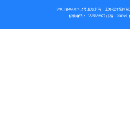
沪ICP备09007452号
版权所有：上海浩洋泵阀制造有限公司
移动电话：13585856977 邮编：2009
304气动隔膜泵
铝合金泵
铸铁隔膜泵