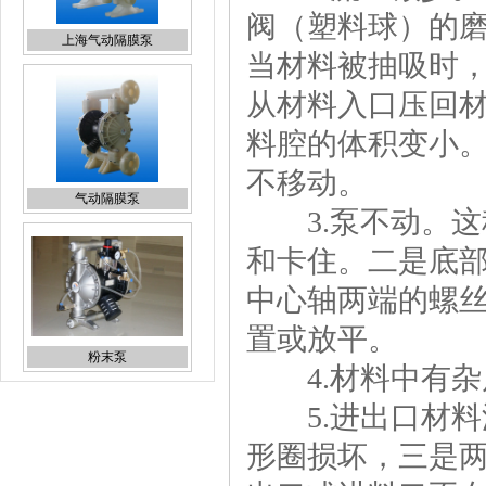
阀（塑料球）的
当材料被抽吸时
从材料入口压回
气动隔膜泵
料腔的体积变小
不移动。
3.泵不动。这
和卡住。二是底
粉末泵
中心轴两端的螺
置或放平。
4.材料中有杂
5.进出口材料
上海隔膜泵(上海隔膜泵厂
形圈损坏，三是
家)