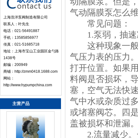
动隔膜泵。但是
气动隔膜泵怎么
上海浩洋泵阀制造有限公司
常见问题：
联系人：叶先生
电话：021-56491887
1.泵弱，抽速
手机：13585856977
这种现象一般有
传真：021-51685718
地址：上海市宝山工业园区金勺路
气压力表的压力。
1438号
邮编：200949
打开位置。如果
商铺：http://zmm0418.1688.com
料阀是否损坏，
网站：
http://www.hypumpchina.com
塞，空气无法快
气中水或杂质过
主营产品
或堵塞阀芯。四
盖被损坏和泄漏
上海气动隔膜泵
2.流量减少。