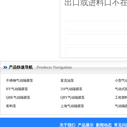
出口或进料口不
溶剂泵
产品快速导航
Products Navigation
压滤机用泵
不锈钢气动隔膜泵
直流油泵
小型气
HY气动隔膜泵
316气动隔膜泵
气动式
QBK气动隔膜泵
QBY气动隔膜泵
工程塑
浆料泵
上海气动隔膜泵
气动隔
溶剂泵
压滤机用泵
铝合金
铝合金气动隔膜泵
铸铁隔膜泵
气动双隔膜泵
立式气
关于我们
产品展示
新闻动态
常见问