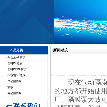
新闻动态
产品分类
+
铝合金AL材质
+
塑料PP材质
+
塑料PVDF材质
+
不锈钢SS材质
+
现在气动隔膜泵
气动隔膜泵
+
油泵
的地方都开始使
+
电动隔膜泵
厂。隔膜泵大致